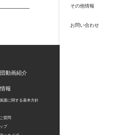
その他情報
40年
交流
中谷
お問い合わせ
大学
国際
役員
科学
公開
次世
団動画紹介
年報
情報
保護に関する
基本方針
中谷
ご質問
ップ