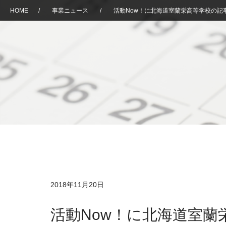
HOME
/
事業ニュース
/
活動Now！に北海道室蘭栄高等学校の記
2018年11月20日
活動Now！に北海道室