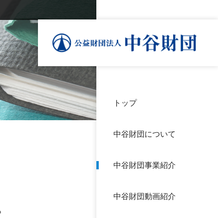
トップ
理事
中谷
個人
基本
中谷財団について
設立
神戸
アク
中谷財団事業紹介
財団
長期
よく
中谷財団動画紹介
沿革
研究
。
サイ