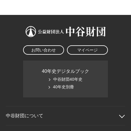
大学院生奨学金
国際学生交流プログラ
役員・評議員
公開情報
アクセス
ム
よくあるご質問
日本語
English
マイページ
年報一覧
中谷財団レポート
科学教育振興助成・
サイトマップ
中谷財団アーカイブ
次世代理系人材育成プ
ログラム助成
お問い合わせ
マイページ
40年史デジタルブック
中谷財団40年史
40年史別冊
中谷財団に
ついて