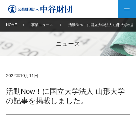
HOME
/
事業ニュース
/
活動Now！に国立大学法人 山形大学の
トップ
ニュース
中谷財団について
中谷財団について
理事長挨拶
中谷財団事業紹介
2022年10月11日
設立趣意書
中谷財団事業紹介
財団概要
中谷賞
中谷財団動画紹介
活動Now！に国立大学法人 山形大学
の記事を掲載しました。
40年史デジタルブック
沿革
神戸賞
長期大型研究助成
その他情報
中谷財団40年史
研究助成
その他情報
交流助成
個人情報保護に関する
お問い合わせ
40年史別冊
基本方針