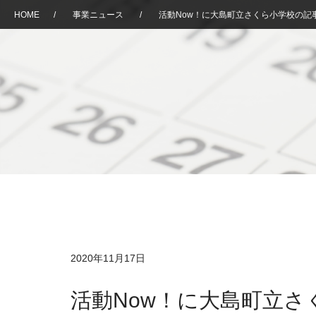
HOME
/
事業ニュース
/
活動Now！に大島町立さくら小学校の記
2020年11月17日
活動Now！に大島町立