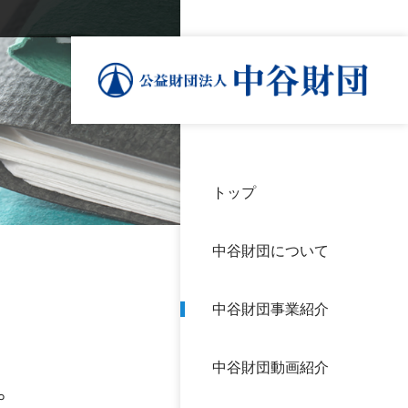
トップ
理事
中谷
個人
基本
中谷財団について
設立
神戸
アク
中谷財団事業紹介
財団
長期
よく
中谷財団動画紹介
沿革
研究
。
サイ