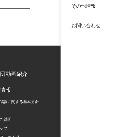
その他情報
40年
交流
中谷
お問い合わせ
大学
国際
役員
科学
公開
次世
団動画紹介
年報
情報
保護に関する
基本方針
中谷
ご質問
ップ