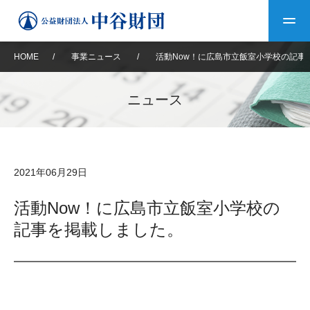
HOME
/
事業ニュース
/
活動Now！に広島市立飯室小学校の記事
トップ
ニュース
中谷財団について
中谷財団について
理事長挨拶
中谷財団事業紹介
2021年06月29日
設立趣意書
中谷財団事業紹介
財団概要
中谷賞
中谷財団動画紹介
活動Now！に広島市立飯室小学校の
記事を掲載しました。
40年史デジタルブック
沿革
神戸賞
長期大型研究助成
その他情報
中谷財団40年史
研究助成
その他情報
交流助成
個人情報保護に関する
お問い合わせ
40年史別冊
基本方針