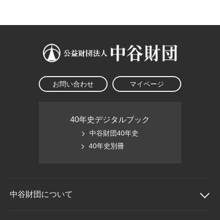
大学院生奨学金
国際学生交流プログラ
役員・評議員
公開情報
アクセス
ム
よくあるご質問
日本語
English
マイページ
年報一覧
中谷財団レポート
科学教育振興助成・
サイトマップ
中谷財団アーカイブ
次世代理系人材育成プ
ログラム助成
お問い合わせ
マイページ
40年史デジタルブック
中谷財団40年史
40年史別冊
中谷財団に
ついて