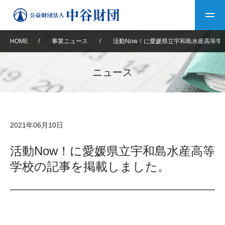
HOME
/
事業ニュース
/
活動Now！に愛媛県立宇和島水産高等学
トップ
ニュース
中谷財団について
中谷財団について
理事長挨拶
中谷財団事業紹介
2021年06月10日
設立趣意書
中谷財団事業紹介
財団概要
中谷賞
中谷財団動画紹介
活動Now！に愛媛県立宇和島水産高等
学校の記事を掲載しました。
40年史デジタルブック
沿革
神戸賞
長期大型研究助成
その他情報
中谷財団40年史
研究助成
その他情報
交流助成
個人情報保護に関する
お問い合わせ
40年史別冊
基本方針