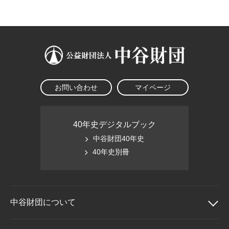
大学院生奨学金
国際学生交流プログラ
役員・評議員
公開情報
アクセス
ム
よくあるご質問
日本語
English
マイページ
年報一覧
中谷財団レポート
科学教育振興助成・
サイトマップ
中谷財団アーカイブ
次世代理系人材育成プ
ログラム助成
お問い合わせ
マイページ
40年史デジタルブック
中谷財団40年史
40年史別冊
中谷財団に
ついて