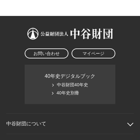
大学院生奨学金
国際学生交流プログラ
役員・評議員
公開情報
アクセス
ム
よくあるご質問
日本語
English
マイページ
年報一覧
中谷財団レポート
科学教育振興助成・
サイトマップ
中谷財団アーカイブ
次世代理系人材育成プ
ログラム助成
お問い合わせ
マイページ
40年史デジタルブック
中谷財団40年史
40年史別冊
中谷財団に
ついて