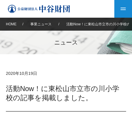
HOME
/
事業ニュース
/
活動Now！に東松山市立市の川小学校の
トップ
ニュース
中谷財団について
中谷財団について
理事長挨拶
中谷財団事業紹介
2020年10月19日
設立趣意書
中谷財団事業紹介
財団概要
中谷賞
中谷財団動画紹介
活動Now！に東松山市立市の川小学
校の記事を掲載しました。
40年史デジタルブック
沿革
神戸賞
長期大型研究助成
その他情報
中谷財団40年史
研究助成
その他情報
交流助成
個人情報保護に関する
お問い合わせ
40年史別冊
基本方針