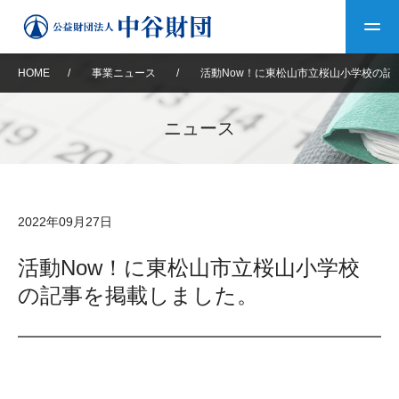
HOME
/
事業ニュース
/
活動Now！に東松山市立桜山小学校の記
トップ
ニュース
中谷財団について
中谷財団について
理事長挨拶
中谷財団事業紹介
2022年09月27日
設立趣意書
中谷財団事業紹介
財団概要
中谷賞
中谷財団動画紹介
活動Now！に東松山市立桜山小学校
の記事を掲載しました。
40年史デジタルブック
沿革
神戸賞
長期大型研究助成
その他情報
中谷財団40年史
研究助成
その他情報
交流助成
個人情報保護に関する
お問い合わせ
40年史別冊
基本方針