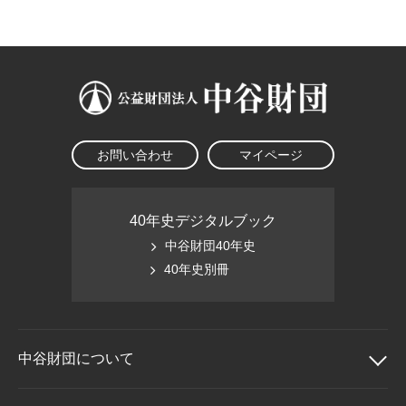
大学院生奨学金
国際学生交流プログラ
役員・評議員
公開情報
アクセス
ム
よくあるご質問
日本語
English
マイページ
年報一覧
中谷財団レポート
科学教育振興助成・
サイトマップ
中谷財団アーカイブ
次世代理系人材育成プ
ログラム助成
お問い合わせ
マイページ
40年史デジタルブック
中谷財団40年史
40年史別冊
中谷財団に
ついて