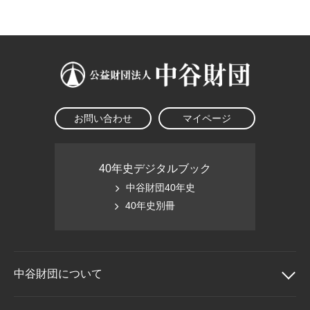
大学院生奨学金
国際学生交流プログラ
役員・評議員
公開情報
アクセス
ム
よくあるご質問
日本語
English
マイページ
年報一覧
中谷財団レポート
科学教育振興助成・
サイトマップ
中谷財団アーカイブ
次世代理系人材育成プ
ログラム助成
お問い合わせ
マイページ
40年史デジタルブック
中谷財団40年史
40年史別冊
中谷財団に
ついて