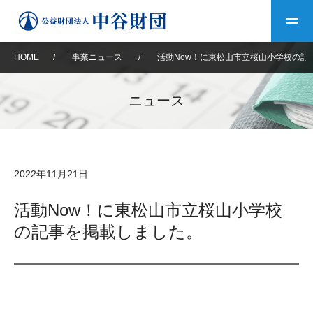
HOME
/
事業ニュース
/
活動Now！に東松山市立桜山小学校の記
トップ
ニュース
中谷財団について
中谷財団について
理事長挨拶
中谷財団事業紹介
2022年11月21日
設立趣意書
中谷財団事業紹介
財団概要
中谷賞
中谷財団動画紹介
活動Now！に東松山市立桜山小学校
の記事を掲載しました。
40年史デジタルブック
沿革
神戸賞
長期大型研究助成
その他情報
中谷財団40年史
研究助成
その他情報
交流助成
個人情報保護に関する
お問い合わせ
40年史別冊
基本方針