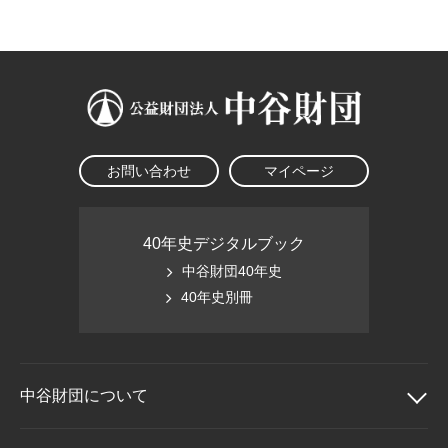
大学院生奨学金
国際学生交流プログラ
役員・評議員
公開情報
アクセス
ム
よくあるご質問
日本語
English
マイページ
年報一覧
中谷財団レポート
科学教育振興助成・
サイトマップ
中谷財団アーカイブ
次世代理系人材育成プ
ログラム助成
お問い合わせ
マイページ
40年史デジタルブック
中谷財団40年史
40年史別冊
中谷財団に
ついて