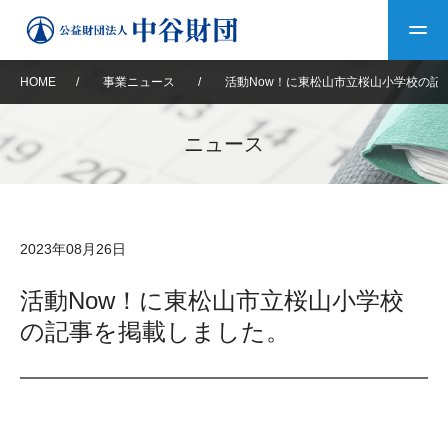
HOME
/
事業ニュース
/
活動Now！に東松山市立桜山小学校の記
トップ
ニュース
中谷財団について
中谷財団について
理事長挨拶
中谷財団事業紹介
2023年08月26日
設立趣意書
中谷財団事業紹介
財団概要
中谷賞
中谷財団動画紹介
活動Now！に東松山市立桜山小学校
の記事を掲載しました。
40年史デジタルブック
沿革
神戸賞
長期大型研究助成
その他情報
中谷財団40年史
研究助成
その他情報
交流助成
個人情報保護に関する
お問い合わせ
40年史別冊
基本方針