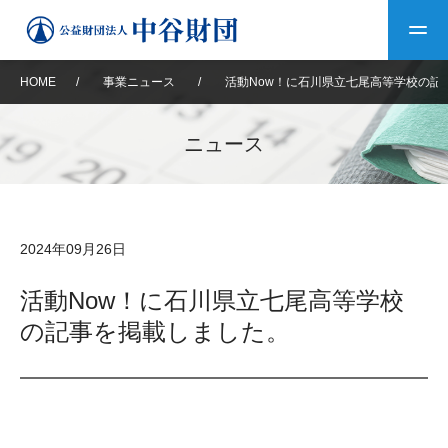
HOME
/
事業ニュース
/
活動Now！に石川県立七尾高等学校の記
トップ
ニュース
中谷財団について
中谷財団について
理事長挨拶
中谷財団事業紹介
2024年09月26日
設立趣意書
中谷財団事業紹介
財団概要
中谷賞
中谷財団動画紹介
活動Now！に石川県立七尾高等学校
の記事を掲載しました。
40年史デジタルブック
沿革
神戸賞
長期大型研究助成
その他情報
中谷財団40年史
研究助成
その他情報
交流助成
個人情報保護に関する
お問い合わせ
40年史別冊
基本方針