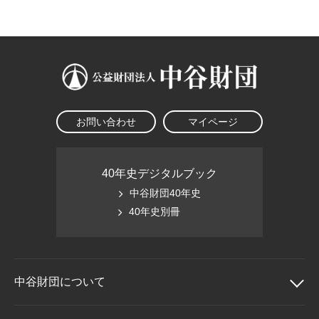
大学院生奨学金
国際学生交流プログラ
役員・評議員
公開情報
アクセス
ム
よくあるご質問
日本語
English
マイページ
年報一覧
中谷財団レポート
科学教育振興助成・
サイトマップ
中谷財団アーカイブ
次世代理系人材育成プ
ログラム助成
お問い合わせ
マイページ
40年史デジタルブック
中谷財団40年史
40年史別冊
中谷財団に
ついて