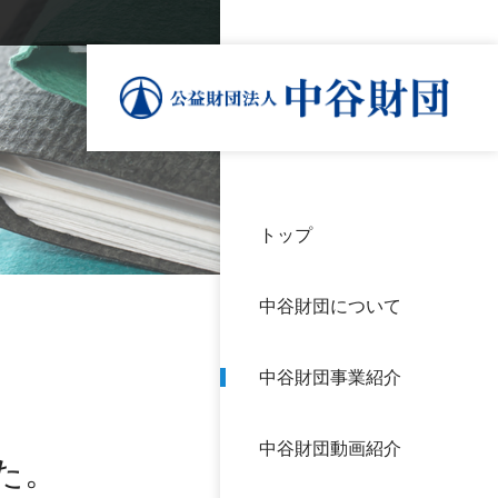
トップ
理事
中谷
個人
基本
中谷財団について
設立
神戸
アク
中谷財団事業紹介
財団
長期
よく
中谷財団動画紹介
沿革
研究
た。
サイ