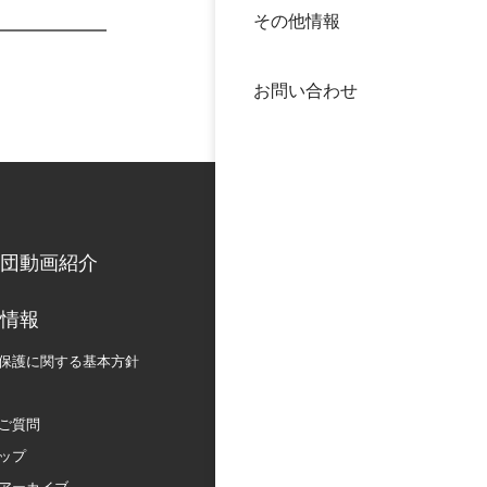
その他情報
40年
交流
中谷
お問い合わせ
大学
国際
役員
科学
公開
次世
団動画紹介
年報
情報
保護に関する
基本方針
中谷
ご質問
ップ