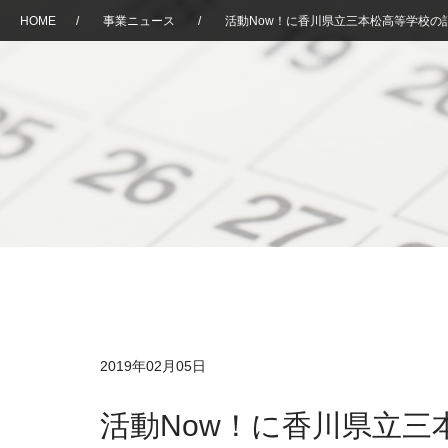
HOME
/
事業ニュース
/
活動Now！に香川県立三本松高等学校の
2019年02月05日
活動Now！に香川県立