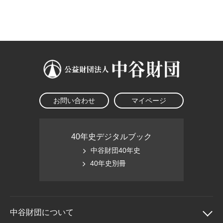
大学院生奨学金
国際学生交流プログラ
役員・評議員
公開情報
アクセス
ム
よくあるご質問
日本語
English
マイページ
年報一覧
中谷財団レポート
科学教育振興助成・
サイトマップ
中谷財団アーカイブ
次世代理系人材育成プ
ログラム助成
お問い合わせ
マイページ
40年史デジタルブック
中谷財団40年史
40年史別冊
中谷財団に
ついて