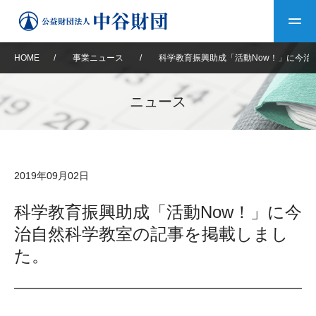
HOME
/
事業ニュース
/
科学教育振興助成「活動Now！」に今治
トップ
ニュース
中谷財団について
中谷財団について
理事長挨拶
中谷財団事業紹介
2019年09月02日
設立趣意書
中谷財団事業紹介
財団概要
中谷賞
中谷財団動画紹介
科学教育振興助成「活動Now！」に今
治自然科学教室の記事を掲載しまし
40年史デジタルブック
沿革
神戸賞
長期大型研究助成
その他情報
た。
中谷財団40年史
研究助成
その他情報
交流助成
個人情報保護に関する
お問い合わせ
40年史別冊
基本方針