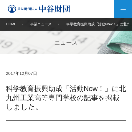
HOME
/
事業ニュース
/
科学教育振興助成「活動Now！」に北九
トップ
ニュース
中谷財団について
中谷財団について
理事長挨拶
中谷財団事業紹介
2017年12月07日
設立趣意書
中谷財団事業紹介
財団概要
中谷賞
中谷財団動画紹介
科学教育振興助成「活動Now！」に北
九州工業高等専門学校の記事を掲載
40年史デジタルブック
沿革
神戸賞
長期大型研究助成
その他情報
しました。
中谷財団40年史
研究助成
その他情報
交流助成
個人情報保護に関する
お問い合わせ
40年史別冊
基本方針