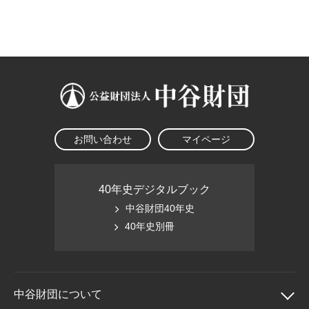
大学院生奨学金
国際学生交流プログラ
役員・評議員
公開情報
アクセス
ム
よくあるご質問
日本語
English
マイページ
年報一覧
中谷財団レポート
科学教育振興助成・
サイトマップ
中谷財団アーカイブ
次世代理系人材育成プ
ログラム助成
お問い合わせ
マイページ
40年史デジタルブック
中谷財団40年史
40年史別冊
中谷財団に
ついて