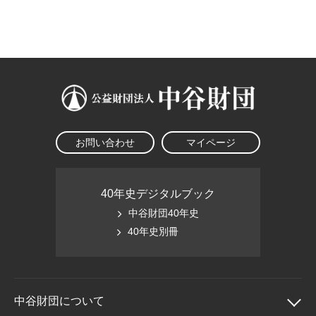
大学院生奨学金
国際学生交流プログラ
役員・評議員
公開情報
アクセス
ム
よくあるご質問
日本語
English
マイページ
年報一覧
中谷財団レポート
科学教育振興助成・
サイトマップ
中谷財団アーカイブ
次世代理系人材育成プ
ログラム助成
お問い合わせ
マイページ
40年史デジタルブック
中谷財団40年史
40年史別冊
中谷財団に
ついて