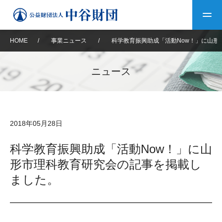
HOME
/
事業ニュース
/
科学教育振興助成「活動Now！」に山形
トップ
ニュース
中谷財団について
中谷財団について
理事長挨拶
中谷財団事業紹介
2018年05月28日
設立趣意書
中谷財団事業紹介
財団概要
中谷賞
中谷財団動画紹介
科学教育振興助成「活動Now！」に山
形市理科教育研究会の記事を掲載し
40年史デジタルブック
沿革
神戸賞
長期大型研究助成
その他情報
ました。
中谷財団40年史
研究助成
その他情報
交流助成
個人情報保護に関する
お問い合わせ
40年史別冊
基本方針