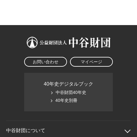
大学院生奨学金
国際学生交流プログラ
役員・評議員
公開情報
アクセス
ム
よくあるご質問
日本語
English
マイページ
年報一覧
中谷財団レポート
科学教育振興助成・
サイトマップ
中谷財団アーカイブ
次世代理系人材育成プ
ログラム助成
お問い合わせ
マイページ
40年史デジタルブック
中谷財団40年史
40年史別冊
中谷財団に
ついて