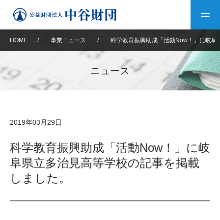
HOME
/
事業ニュース
/
科学教育振興助成「活動Now！」に岐阜
トップ
ニュース
中谷財団について
中谷財団について
理事長挨拶
中谷財団事業紹介
2019年03月29日
設立趣意書
中谷財団事業紹介
財団概要
中谷賞
中谷財団動画紹介
科学教育振興助成「活動Now！」に岐
阜県立多治見高等学校の記事を掲載
40年史デジタルブック
沿革
神戸賞
長期大型研究助成
その他情報
しました。
中谷財団40年史
研究助成
その他情報
交流助成
個人情報保護に関する
お問い合わせ
40年史別冊
基本方針