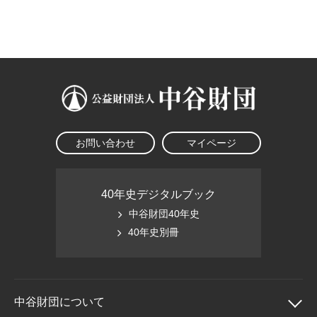
大学院生奨学金
国際学生交流プログラ
役員・評議員
公開情報
アクセス
ム
よくあるご質問
日本語
English
マイページ
年報一覧
中谷財団レポート
科学教育振興助成・
サイトマップ
中谷財団アーカイブ
次世代理系人材育成プ
ログラム助成
お問い合わせ
マイページ
40年史デジタルブック
中谷財団40年史
40年史別冊
中谷財団に
ついて