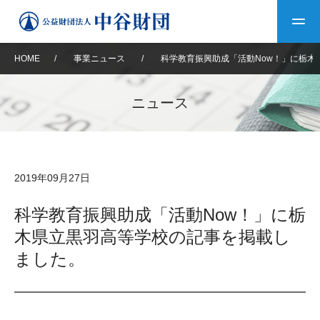
HOME
/
事業ニュース
/
科学教育振興助成「活動Now！」に栃木
トップ
ニュース
中谷財団について
中谷財団について
理事長挨拶
中谷財団事業紹介
2019年09月27日
設立趣意書
中谷財団事業紹介
財団概要
中谷賞
中谷財団動画紹介
科学教育振興助成「活動Now！」に栃
木県立黒羽高等学校の記事を掲載し
40年史デジタルブック
沿革
神戸賞
長期大型研究助成
その他情報
ました。
中谷財団40年史
研究助成
その他情報
交流助成
個人情報保護に関する
お問い合わせ
40年史別冊
基本方針