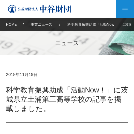
HOME
/
事業ニュース
/
科学教育振興助成「活動Now！」に茨城
トップ
ニュース
中谷財団について
中谷財団について
理事長挨拶
中谷財団事業紹介
2018年11月19日
設立趣意書
中谷財団事業紹介
財団概要
中谷賞
中谷財団動画紹介
科学教育振興助成「活動Now！」に茨
城県立土浦第三高等学校の記事を掲
40年史デジタルブック
沿革
神戸賞
長期大型研究助成
その他情報
載しました。
中谷財団40年史
研究助成
その他情報
交流助成
個人情報保護に関する
お問い合わせ
40年史別冊
基本方針