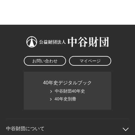
大学院生奨学金
国際学生交流プログラ
役員・評議員
公開情報
アクセス
ム
よくあるご質問
日本語
English
マイページ
年報一覧
中谷財団レポート
科学教育振興助成・
サイトマップ
中谷財団アーカイブ
次世代理系人材育成プ
ログラム助成
お問い合わせ
マイページ
40年史デジタルブック
中谷財団40年史
40年史別冊
中谷財団に
ついて