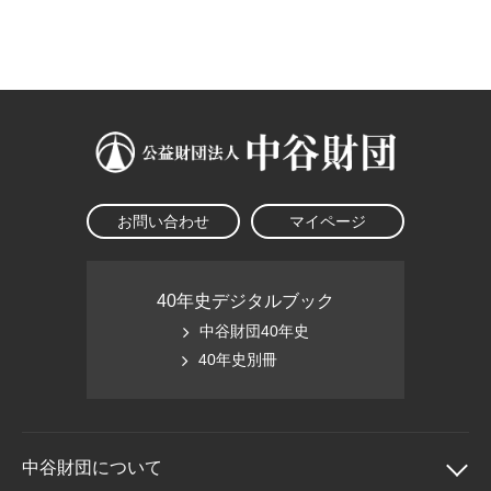
大学院生奨学金
国際学生交流プログラ
役員・評議員
公開情報
アクセス
ム
よくあるご質問
日本語
English
マイページ
年報一覧
中谷財団レポート
科学教育振興助成・
サイトマップ
中谷財団アーカイブ
次世代理系人材育成プ
ログラム助成
お問い合わせ
マイページ
40年史デジタルブック
中谷財団40年史
40年史別冊
中谷財団に
ついて