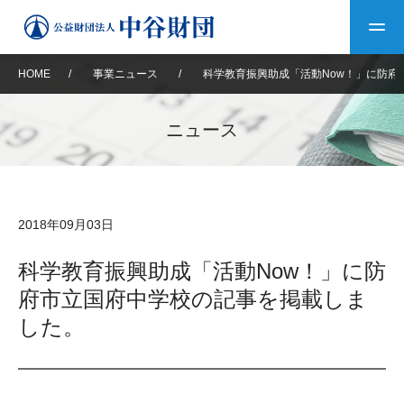
HOME
/
事業ニュース
/
科学教育振興助成「活動Now！」に防府
トップ
ニュース
中谷財団について
中谷財団について
理事長挨拶
中谷財団事業紹介
2018年09月03日
設立趣意書
中谷財団事業紹介
財団概要
中谷賞
中谷財団動画紹介
科学教育振興助成「活動Now！」に防
府市立国府中学校の記事を掲載しま
40年史デジタルブック
沿革
神戸賞
長期大型研究助成
その他情報
した。
中谷財団40年史
研究助成
その他情報
交流助成
個人情報保護に関する
お問い合わせ
40年史別冊
基本方針