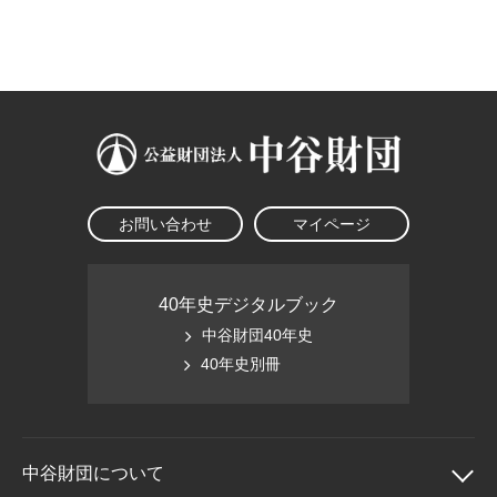
大学院生奨学金
国際学生交流プログラ
役員・評議員
公開情報
アクセス
ム
よくあるご質問
日本語
English
マイページ
年報一覧
中谷財団レポート
科学教育振興助成・
サイトマップ
中谷財団アーカイブ
次世代理系人材育成プ
ログラム助成
お問い合わせ
マイページ
40年史デジタルブック
中谷財団40年史
40年史別冊
中谷財団に
ついて