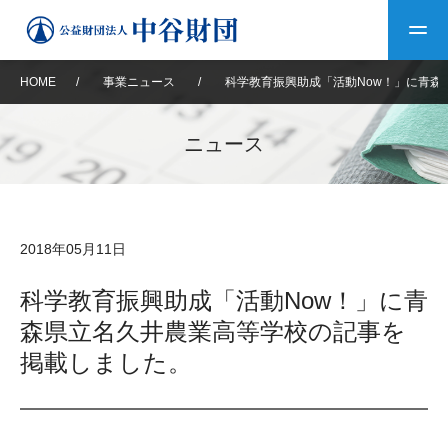
HOME
/
事業ニュース
/
科学教育振興助成「活動Now！」に青森
トップ
ニュース
中谷財団について
中谷財団について
理事長挨拶
中谷財団事業紹介
2018年05月11日
設立趣意書
中谷財団事業紹介
財団概要
中谷賞
中谷財団動画紹介
科学教育振興助成「活動Now！」に青
森県立名久井農業高等学校の記事を
40年史デジタルブック
沿革
神戸賞
長期大型研究助成
その他情報
掲載しました。
中谷財団40年史
研究助成
その他情報
交流助成
個人情報保護に関する
お問い合わせ
40年史別冊
基本方針