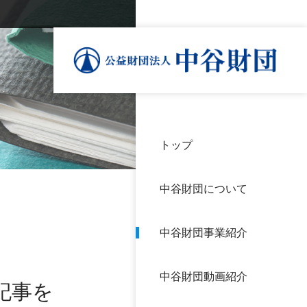
トップ
理事
中谷
個人
基本
中谷財団について
設立
神戸
アク
中谷財団事業紹介
財団
長期
よく
中谷財団動画紹介
沿革
研究
記事を
サイ