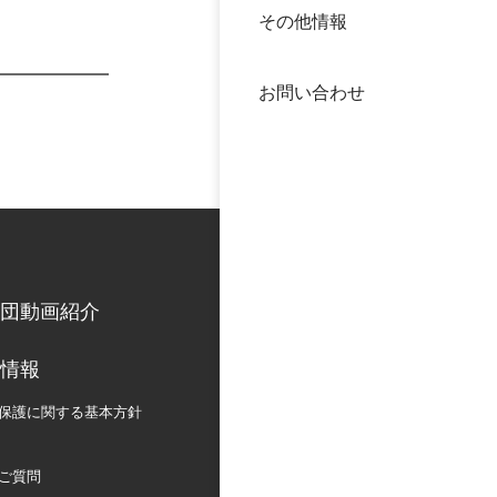
その他情報
40年
交流
中谷
お問い合わせ
大学
国際
役員
科学
公開
次世
団動画紹介
年報
情報
中谷
保護に関する
基本方針
ご質問