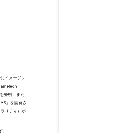
でにイメージン
eleon
などを発明。また、
AS」を開発さ
ュラリティ）が
す。