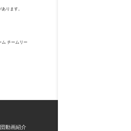
があります。
ム チームリー
団動画紹介