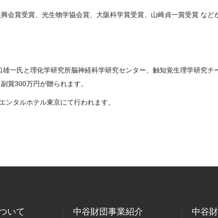
興会賞受賞、光生物学協会賞、大阪科学賞受賞、山崎貞一賞受賞 など
口雄一氏と理化学研究所脳神経科学研究センター、触知覚生理学研究チー
副賞300万円が贈られます。
リエンタルホテル東京にて行われます。
。
ついて
中谷財団事業紹介
中谷財