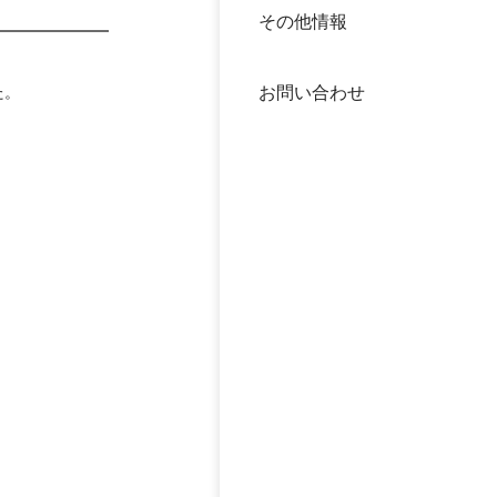
その他情報
40年
交流
中谷
た。
お問い合わせ
大学
国際
役員
科学
公開
次世
年報
中谷