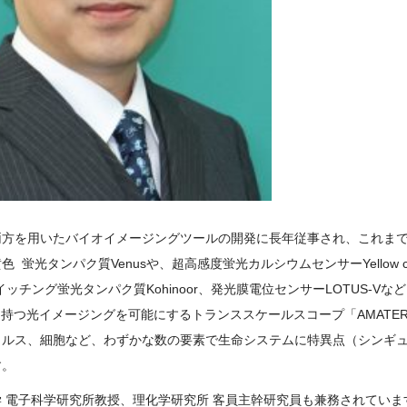
両方を用いたバイオイメージングツールの開発に長年従事され、これま
光タンパク質Venusや、超高感度蛍光カルシウムセンサーYellow cam
光スイッチング蛍光タンパク質Kohinoor、発光膜電位センサーLOTUS-V
持つ光イメージングを可能にするトランススケールスコープ「AMATER
イルス、細胞など、わずかな数の要素で生命システムに特異点（シンギ
す。
 電子科学研究所教授、理化学研究所 客員主幹研究員も兼務されていま