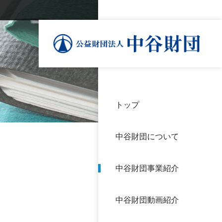
トップ
理事
中谷
個人
基本
中谷財団について
設立
神戸
アク
中谷財団事業紹介
財団
長期
よく
中谷財団動画紹介
沿革
研究
サイ