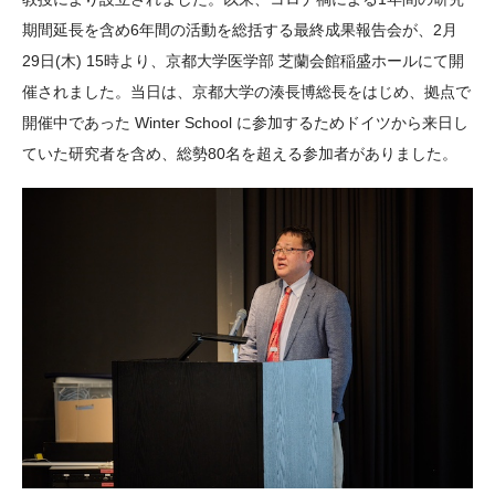
期間延長を含め6年間の活動を総括する最終成果報告会が、2月
29日(木) 15時より、京都大学医学部 芝蘭会館稲盛ホールにて開
催されました。当日は、京都大学の湊長博総長をはじめ、拠点で
開催中であった Winter School に参加するためドイツから来日し
ていた研究者を含め、総勢80名を超える参加者がありました。