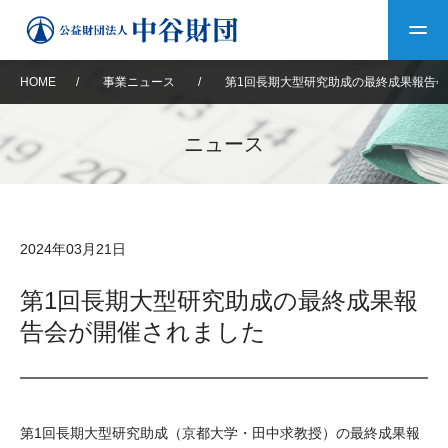
HOME
/
事業ニュース
/
第1回長期大型研究助成の最終成果報告
トップ
ニュース
中谷財団について
中谷財団について
理事長挨拶
中谷財団事業紹介
2024年03月21日
設立趣意書
中谷財団事業紹介
財団概要
中谷賞
中谷財団動画紹介
第1回長期大型研究助成の最終成果報
告会が開催されました
40年史デジタルブック
沿革
神戸賞
長期大型研究助成
その他情報
中谷財団40年史
研究助成
その他情報
交流助成
個人情報保護に関する
お問い合わせ
40年史別冊
第1回長期大型研究助成（京都大学・田中求教授）の最終成果報
基本方針