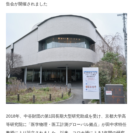
告会が開催されました
大学院生奨学金
国際学生交流プログラ
役員・評議員
公開情報
アクセス
ム
よくあるご質問
日本語
English
マイページ
年報一覧
中谷財団レポート
科学教育振興助成・
サイトマップ
中谷財団アーカイブ
次世代理系人材育成プ
ログラム助成
2018年、中谷財団の第1回長期大型研究助成を受け、京都大学高
等研究院に「医学物理・医工計測グローバル拠点」が田中求特任
教授により設立されました。以来、コロナ禍による1年間の研究