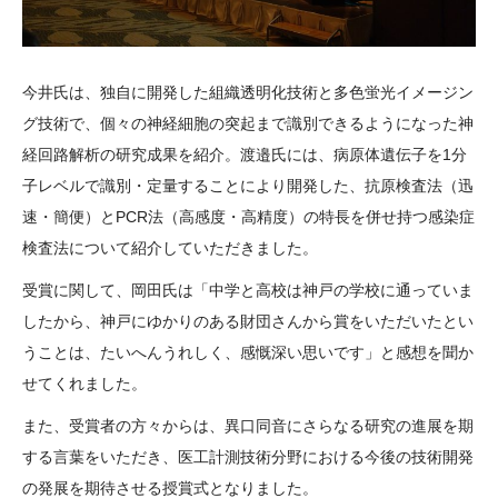
今井氏は、独自に開発した組織透明化技術と多色蛍光イメージン
グ技術で、個々の神経細胞の突起まで識別できるようになった神
経回路解析の研究成果を紹介。渡邉氏には、病原体遺伝子を1分
子レベルで識別・定量することにより開発した、抗原検査法（迅
速・簡便）とPCR法（高感度・高精度）の特長を併せ持つ感染症
検査法について紹介していただきました。
受賞に関して、岡田氏は「中学と高校は神戸の学校に通っていま
したから、神戸にゆかりのある財団さんから賞をいただいたとい
うことは、たいへんうれしく、感慨深い思いです」と感想を聞か
せてくれました。
また、受賞者の方々からは、異口同音にさらなる研究の進展を期
する言葉をいただき、医工計測技術分野における今後の技術開発
の発展を期待させる授賞式となりました。