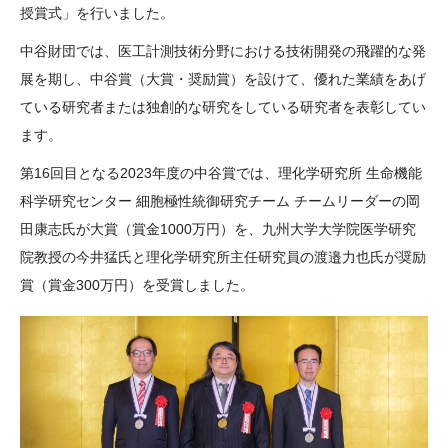
授賞式」を行いました。
大学院生奨学金
国際学生交流プログラ
役員・評議員
公開情報
アクセス
ム
よくあるご質問
中谷財団では、医工計測技術分野における技術開発の飛躍的な発
日本語
English
マイページ
展を期し、中谷賞（大賞・奨励賞）を設けて、優れた業績をあげ
年報一覧
中谷財団レポート
ている研究者または独創的な研究をしている研究者を表彰してい
科学教育振興助成・
サイトマップ
中谷財団アーカイブ
ます。
次世代理系人材育成プ
ログラム助成
第16回目となる2023年度の中谷賞では、理化学研究所 生命機能
科学研究センター 細胞極性統御研究チーム チームリーダーの岡
田康志氏が大賞（賞金1000万円）を、九州大学大学院医学研究
院教授の今井猛氏と理化学研究所主任研究員の渡邉力也氏が奨励
賞（賞金300万円）を受賞しました。