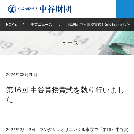
HOME
/
事業ニュース
/
第16回 中谷賞授賞式を執り行いました
トップ
ニュース
中谷財団について
中谷財団について
理事長挨拶
中谷財団事業紹介
2024年02月28日
設立趣意書
中谷財団事業紹介
財団概要
中谷賞
中谷財団動画紹介
第16回 中谷賞授賞式を執り行いまし
た
40年史デジタルブック
沿革
神戸賞
長期大型研究助成
その他情報
中谷財団40年史
研究助成
その他情報
交流助成
個人情報保護に関する
お問い合わせ
40年史別冊
2024年2月22日、マンダリンオリエンタル東京で「第16回中谷賞
基本方針