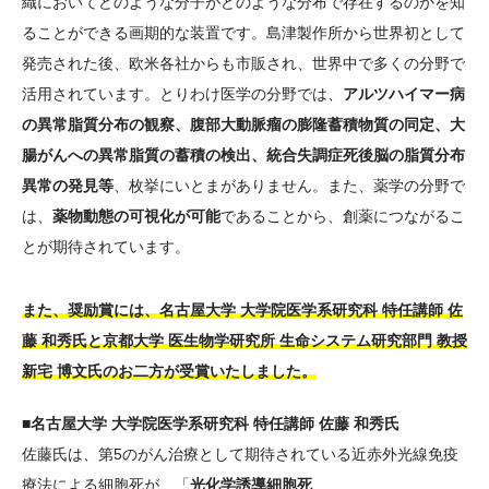
織においてどのような分子がどのような分布で存在するのかを知
ることができる画期的な装置です。島津製作所から世界初として
発売された後、欧米各社からも市販され、世界中で多くの分野で
活用されています。とりわけ医学の分野では、
アルツハイマー病
の異常脂質分布の観察、腹部大動脈瘤の膨隆蓄積物質の同定、大
腸がんへの異常脂質の蓄積の検出、統合失調症死後脳の脂質分布
異常の発見等
、枚挙にいとまがありません。また、薬学の分野で
は、
薬物動態の可視化が可能
であることから、創薬につながるこ
とが期待されています。
また、奨励賞には、名古屋大学 大学院医学系研究科 特任講師 佐
藤 和秀氏と京都大学 医生物学研究所 生命システム研究部門 教授
新宅 博文氏のお二方が受賞いたしました。
■名古屋大学 大学院医学系研究科 特任講師 佐藤 和秀氏
佐藤氏は、第5のがん治療として期待されている近赤外光線免疫
療法による細胞死が、「
光化学誘導細胞死