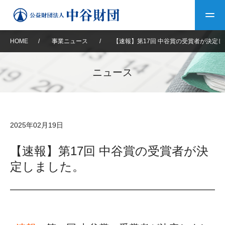
HOME
/
事業ニュース
/
【速報】第17回 中谷賞の受賞者が決定
トップ
ニュース
中谷財団について
中谷財団について
理事長挨拶
中谷財団事業紹介
2025年02月19日
設立趣意書
中谷財団事業紹介
財団概要
中谷賞
中谷財団動画紹介
【速報】第17回 中谷賞の受賞者が決
定しました。
40年史デジタルブック
沿革
神戸賞
長期大型研究助成
その他情報
中谷財団40年史
研究助成
その他情報
交流助成
個人情報保護に関する
お問い合わせ
40年史別冊
基本方針