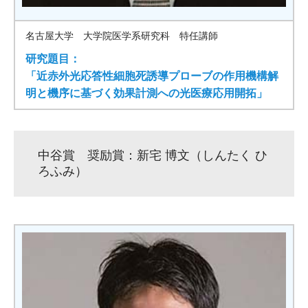
名古屋大学 大学院医学系研究科 特任講師
研究題目：
「近⾚外光応答性細胞死誘導プローブの作⽤機構解
明と機序に基づく効果計測への光医療応⽤開拓」
中谷賞 奨励賞：新宅 博⽂（しんたく ひ
ろふみ）