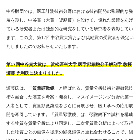
中谷財団では、医工計測技術分野における技術開発の飛躍的な発
展を期し、中谷賞（大賞・奨励賞）を設けて、優れた業績をあげ
ている研究者または独創的な研究をしている研究者を表彰してい
ます。この度、第17回中谷賞大賞および奨励賞の受賞者が決定い
たしましたのでお知らせいたします。
第17回中谷賞大賞は、浜松医科大学 医学部細胞分子解剖学 教授
瀬藤 光利氏に決まりました。
瀬藤氏は、「
質量顕微鏡
」と呼ばれる、質量分析技術と顕微鏡技
術を融合した装置を考案・開発し、マスイメージング分野の第一
人者として、質量顕微鏡法をさらに発展させ、医工学への応用展
開を牽引しています。「質量顕微鏡」は、顕微鏡下で試料を構成
する物質を質量分析により同定し、二次元質量分析によって取得
した物質ごとの画像を従来の顕微鏡像と重ね合わせることで、組