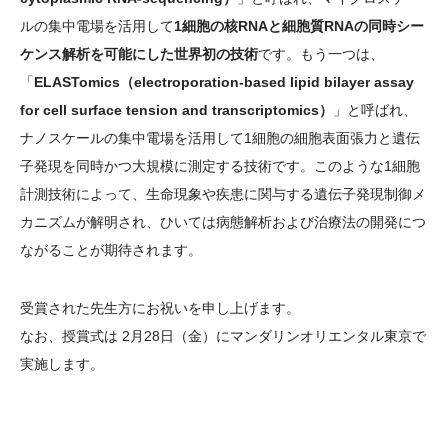
ルの集中電場を活用して
1細胞の核RNAと細胞質RNAの同時シー
ケンス解析を可能にした世界初の技術
です。もう一つは、
「
ELASTomics（electroporation-based lipid bilayer assay
for cell surface tension and transcriptomics）
」と呼ばれ、
ナノスケールの集中電場を活用して1細胞の細胞表面張力と遺伝
子発現を同時かつ大規模に測定する技術です。このような1細胞
計測技術によって、生命現象や疾患に関与する遺伝子発現制御メ
カニズムが解明され、ひいては病態解析および治療法の開発につ
ながることが期待されます。
受賞された先生方にお祝いを申し上げます。
なお、授賞式は 2月28日（金）にマンダリンオリエンタル東京で
実施します。