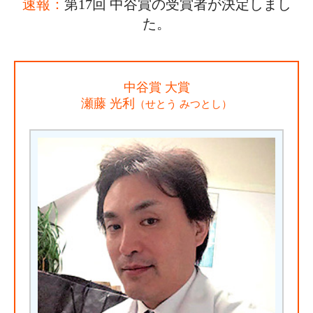
速報：
第17回 中谷賞の受賞者が決定しまし
大学院生奨学金
国際学生交流プログラ
役員・評議員
公開情報
た。
アクセス
ム
よくあるご質問
日本語
English
マイページ
年報一覧
中谷財団レポート
科学教育振興助成・
サイトマップ
中谷財団アーカイブ
中谷賞 大賞
次世代理系人材育成プ
瀬藤 光利
（せとう みつとし）
ログラム助成