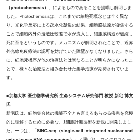
（photochemosis）
」によるものであることを提唱し解明しま
した。Photochemosisは、これまでの細胞死概念とは全く異な
り、光化学反応による疎水化凝集の結果、細胞膜抗原が凝集する
ことで細胞内外の浸透圧較差で水が流入し、細胞膜構造が破綻し
死に至るというものです。メカニズムが解明されたことで、近赤
外光線免疫療法の認可を妨げていた障壁がなくなりました。さら
に、細胞死機序が他の治療法とは異なることが明らかになったこ
とで、様々な治療法と組み合わせた集学治療が期待されていま
す。
■京都大学 医生物学研究所 生命システム研究部門 教授 新宅 博文
氏
新宅氏は、細胞集合体の機能不全とも言えるあらゆる疾患を究極
的に理解するために必要な、1細胞計測技術を新規に開発しまし
た。一つは、「
SINC-seq（single-cell integrated nuclear and
cytoplasmic RNA-sequencing）
」と呼ばれ、マイクロスケー