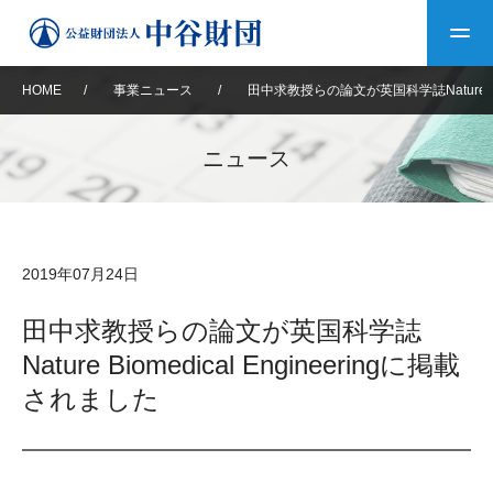
HOME
/
事業ニュース
/
田中求教授らの論文が英国科学誌Nature Bio
トップ
ニュース
中谷財団について
中谷財団について
理事長挨拶
中谷財団事業紹介
2019年07月24日
設立趣意書
中谷財団事業紹介
財団概要
中谷賞
中谷財団動画紹介
田中求教授らの論文が英国科学誌
Nature Biomedical Engineeringに掲載
40年史デジタルブック
沿革
神戸賞
長期大型研究助成
その他情報
されました
中谷財団40年史
研究助成
その他情報
交流助成
個人情報保護に関する
お問い合わせ
40年史別冊
基本方針