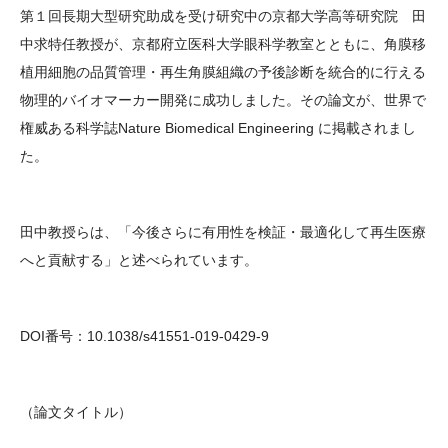
第１回長期大型研究助成を受け研究中の京都大学高等研究院 田
大学院生奨学金
国際学生交流プログラ
役員・評議員
公開情報
中求特任教授が、京都府立医科大学眼科学教室とともに、角膜移
アクセス
ム
よくあるご質問
日本語
English
マイページ
植用細胞の品質管理・再生角膜組織の予後診断を統合的に行える
年報一覧
中谷財団レポート
物理的バイオマーカー開発に成功しました。その論文が、世界で
科学教育振興助成・
サイトマップ
中谷財団アーカイブ
権威ある科学誌Nature Biomedical Engineering に掲載されまし
次世代理系人材育成プ
た。
ログラム助成
田中教授らは、「今後さらに有用性を検証・最適化して再生医療
へと貢献する」と述べられています。
DOI番号：10.1038/s41551-019-0429-9
（論文タイトル）