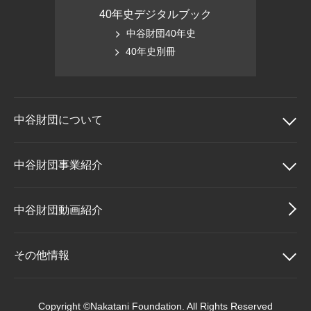
40年史デジタルブック
中谷財団40年史
40年史別冊
中谷財団に
ついて
中谷財団について
中谷財団事業紹介
理事長挨拶
中谷財団事業紹介
中谷財団動画紹介
設立趣意書
中谷賞
その他情報
財団概要
神戸賞
その他情報
Copyright ©Nakatani Foundation. All Rights Reserved