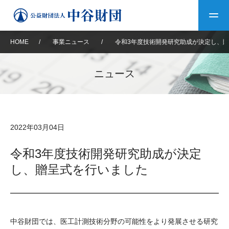
HOME
/
事業ニュース
/
令和3年度技術開発研究助成が決定し、
トップ
ニュース
中谷財団について
中谷財団について
理事長挨拶
中谷財団事業紹介
2022年03月04日
設立趣意書
中谷財団事業紹介
財団概要
中谷賞
中谷財団動画紹介
令和3年度技術開発研究助成が決定
し、贈呈式を行いました
40年史デジタルブック
沿革
神戸賞
長期大型研究助成
その他情報
中谷財団40年史
研究助成
その他情報
交流助成
個人情報保護に関する
お問い合わせ
40年史別冊
中谷財団では、医工計測技術分野の可能性をより発展させる研究
基本方針