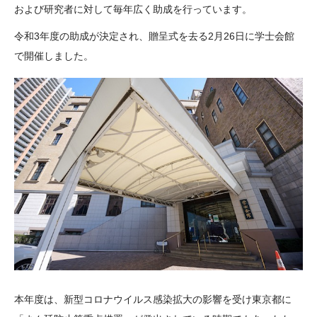
および研究者に対して毎年広く助成を行っています。
大学院生奨学金
国際学生交流プログラ
役員・評議員
公開情報
アクセス
ム
よくあるご質問
令和3年度の助成が決定され、贈呈式を去る2月26日に学士会館
日本語
English
マイページ
で開催しました。
年報一覧
中谷財団レポート
科学教育振興助成・
サイトマップ
中谷財団アーカイブ
次世代理系人材育成プ
ログラム助成
本年度は、新型コロナウイルス感染拡大の影響を受け東京都に