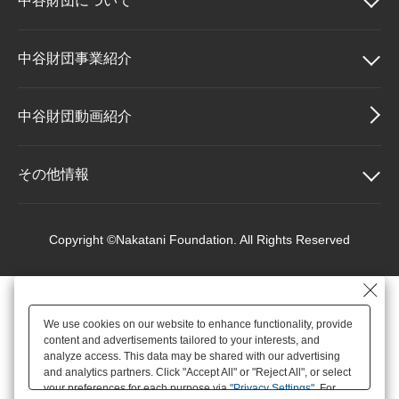
中谷財団に
ついて
大学院生奨学金
国際学生交流プログラ
役員・評議員
公開情報
アクセス
ム
よくあるご質問
日本語
English
マイページ
中谷財団について
中谷財団事業紹介
年報一覧
中谷財団レポート
科学教育振興助成・
サイトマップ
中谷財団アーカイブ
理事長挨拶
中谷財団事業紹介
中谷財団動画紹介
次世代理系人材育成プ
ログラム助成
設立趣意書
中谷賞
その他情報
財団概要
神戸賞
その他情報
Copyright ©Nakatani Foundation. All Rights Reserved
沿革
長期大型研究助成
個人情報保護に関する
基本方針
We use cookies on our website to enhance functionality, provide
役員・評議員
研究助成
content and advertisements tailored to your interests, and
アクセス
analyze access. This data may be shared with our advertising
and analytics partners. Click "Accept All" or "Reject All", or select
your preferences for each purpose via
"Privacy Settings"
. For
公開情報
交流助成