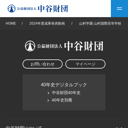
HOME
/
2024年度成果発表動画
/
山村学園 山村国際高等学校
トップ
中谷財団について
お問い合わせ
マイページ
中谷財団について
理事長挨拶
中谷財団事業紹介
設立趣意書
中谷財団事業紹介
財団概要
中谷賞
中谷財団動画紹介
40年史デジタルブック
中谷財団40年史
40年史デジタルブック
沿革
神戸賞
長期大型研究助成
40年史別冊
その他情報
中谷財団40年史
研究助成
その他情報
交流助成
個人情報保護に関する
お問い合わせ
40年史別冊
基本方針