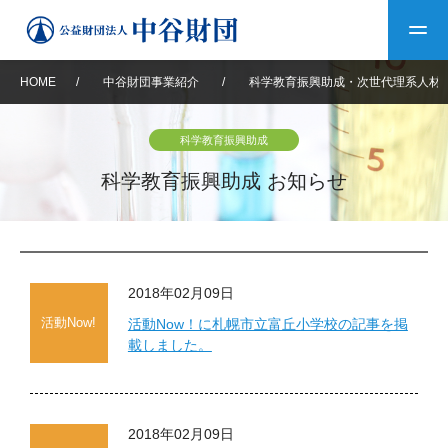
HOME
/
中谷財団事業紹介
/
科学教育振興助成・次世代理系人材
トップ
科学教育振興助成
中谷財団について
科学教育振興助成 お知らせ
中谷財団について
理事長挨拶
中谷財団事業紹介
設立趣意書
中谷財団事業紹介
財団概要
中谷賞
中谷財団動画紹介
2018年02月09日
活動Now!
活動Now！に札幌市立富丘小学校の記事を掲
載しました。
40年史デジタルブック
沿革
神戸賞
長期大型研究助成
その他情報
中谷財団40年史
研究助成
その他情報
交流助成
個人情報保護に関する
お問い合わせ
40年史別冊
2018年02月09日
基本方針