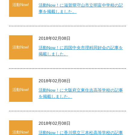
活動Now!
活動Now！に滋賀県守山市立明富中学校の記
大学院生奨学金
国際学生交流プログラ
役員・評議員
公開情報
事を掲載しました。
アクセス
ム
よくあるご質問
日本語
English
マイページ
年報一覧
中谷財団レポート
科学教育振興助成・
サイトマップ
中谷財団アーカイブ
2018年02月08日
次世代理系人材育成プ
活動Now!
活動Now！に四国中央市理科同好会の記事を
ログラム助成
掲載しました。
2018年02月08日
活動Now!
活動Now！に大阪府立東住吉高等学校の記事
を掲載しました。
2018年02月08日
活動Now!
活動Now！に香川県立三本松高等学校の記事