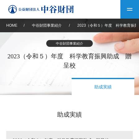
HOME
/
中谷財団事業紹介
/
2023（令和５）年度 科学教育振
トップ
中谷財団事業紹介
中谷財団について
2023（令和５）年度 科学教育振興助成 贈
呈校
中谷財団について
理事長挨拶
中谷財団事業紹介
助成実績
設立趣意書
中谷財団事業紹介
財団概要
中谷賞
中谷財団動画紹介
40年史デジタルブック
沿革
神戸賞
長期大型研究助成
その他情報
助成実績
中谷財団40年史
研究助成
その他情報
交流助成
個人情報保護に関する
お問い合わせ
40年史別冊
基本方針