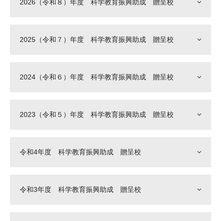
2026（令和８）年度 科学教育振興助成 贈呈校
大学院生奨学金
国際学生交流プログラ
役員・評議員
公開情報
アクセス
ム
よくあるご質問
日本語
English
マイページ
2025（令和７）年度 科学教育振興助成 贈呈校
年報一覧
中谷財団レポート
科学教育振興助成・
サイトマップ
中谷財団アーカイブ
次世代理系人材育成プ
2024（令和６）年度 科学教育振興助成 贈呈校
ログラム助成
2023（令和５）年度 科学教育振興助成 贈呈校
令和4年度 科学教育振興助成 贈呈校
令和3年度 科学教育振興助成 贈呈校