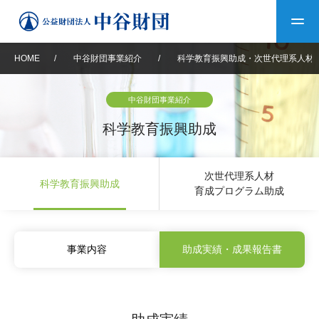
HOME
/
中谷財団事業紹介
/
科学教育振興助成・次世代理系人材
トップ
中谷財団事業紹介
中谷財団について
科学教育振興助成
中谷財団について
理事長挨拶
中谷財団事業紹介
次世代理系人材
科学教育振興助成
育成プログラム助成
設立趣意書
中谷財団事業紹介
財団概要
中谷賞
中谷財団動画紹介
40年史デジタルブック
沿革
神戸賞
長期大型研究助成
事業内容
助成実績・成果報告書
その他情報
中谷財団40年史
研究助成
その他情報
交流助成
個人情報保護に関する
お問い合わせ
40年史別冊
基本方針