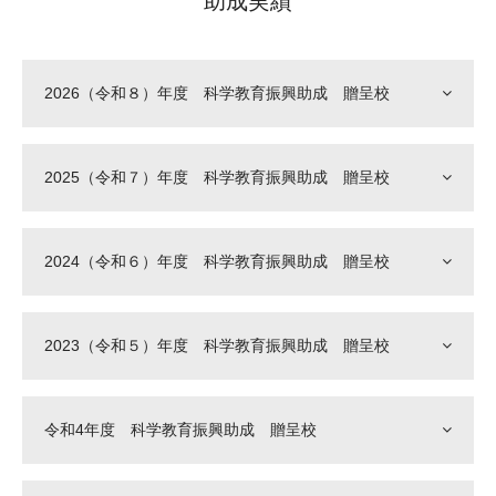
助成実績
大学院生奨学金
国際学生交流プログラ
役員・評議員
公開情報
アクセス
ム
よくあるご質問
日本語
English
マイページ
年報一覧
中谷財団レポート
2026（令和８）年度 科学教育振興助成 贈呈校
科学教育振興助成・
サイトマップ
中谷財団アーカイブ
次世代理系人材育成プ
2025（令和７）年度 科学教育振興助成 贈呈校
ログラム助成
2024（令和６）年度 科学教育振興助成 贈呈校
2023（令和５）年度 科学教育振興助成 贈呈校
令和4年度 科学教育振興助成 贈呈校